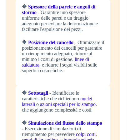
🔷
Spessore della parete e angoli di
sformo
- Garantire uno spessore
uniforme delle pareti e un tiraggio
adeguato per evitare la deformazione e
facilitare l'espulsione dei pezzi.
🔷
Posizione del cancello
- Ottimizzare il
posizionamento dei cancelli per garantire
un riempimento adeguato, ridurre al
minimo i costi di gestione.
linee di
saldatura
, e ridurre i segni visibili sulle
superfici cosmetiche.
🔷
Sottotagli
- Identificare le
caratteristiche che richiedono
nuclei
laterali
o
azioni speciali per lo stampo
,
che aggiungono complessità e costi.
🔷
Simulazione del flusso dello stampo
- Esecuzione di simulazioni di
riempimento per prevedere
colpi corti
,
segni di lavandino
, e
trappole ad aria