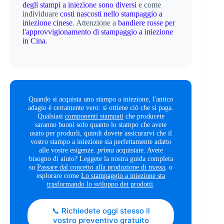
degli stampi a iniezione sono diversi
e come
individuare
costi nascosti nello stampaggio a
iniezione cinese
. Attenzione a
bandiere rosse per
l'approvvigionamento di stampaggio a iniezione
in Cina
.
Quando si acquista uno stampo a iniezione, l'antico
adagio è certamente vero: si ottiene ciò che si paga.
Qualsiasi
componenti stampati
che producete
saranno buoni solo quanto lo stampo che avete
usato per produrli, quindi dovete assicurarvi che il
vostro stampo a iniezione sia perfettamente adatto
alle vostre esigenze.
prima
acquistate. Avete
bisogno di aiuto? Leggete la nostra guida completa
su
Passare dal concetto alla produzione di massa
, o
esplorare come
Lo stampaggio a iniezione sta
trasformando lo sviluppo dei prodotti
.
📞 Richiedete oggi stesso il
vostro preventivo gratuito