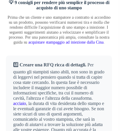
💡 9 consigli per rendere più semplice il processo di
acquisto di uno stampo
Prima che un cliente e uno stampatore a contratto si accordino
su un prodotto, possono verificarsi numerosi tira e molla che
rendono difficile l'acquisizione di uno stampo a iniezione. I
seguenti suggerimenti aiutano a velocizzare e semplificare il
processo. Per una panoramica più ampia, consultate la nostra
guida su
acquistare stampaggio ad iniezione dalla Cina
.
1️⃣ Creare una RFQ ricca di dettagli.
Per
quanto gli stampisti siano abili, non sono in grado
di leggervi nel pensiero quando si tratta di capire
cosa state cercando. In questa fase è necessario
includere il maggior numero possibile di
informazioni specifiche, tra cui il numero di
cavità, l'altezza e l'altezza della cassaforma.
acciaio
, la durata di vita desiderata dello stampo e
le eventuali garanzie di cui avete bisogno. Se non
siete sicuri di uno di questi argomenti,
comunicatelo al vostro stampista, che sarà in
grado di aiutarvi a trovare la soluzione più adatta
alle vostre esigenze. Quanto più accurata è la