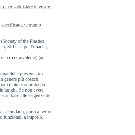
to, per soddisfare le vostre
 specificato, verranno
 (Society of the Plastics
tà, SPI C-2 per l'opacità,
Tech (o equivalente) (ad
quantità e presenta, tra
 in genere più costosi.
omodi e più economici da
più lunghi. Se non avete
le, in base alle esigenze del
ta secondaria, porta a perno,
 o funzionali a imporlo.