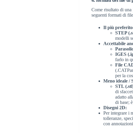
4. formati dei file di
Come risultato di una 
seguenti formati di f
Il più preferito
STEP (.st
modelli so
Accettabile an
Parasolid
IGES (.ig
farlo in 
File CAD
(.CATPart
per la co
Meno ideale / 
STL (.stl
di sfacce
adatto all
di base; 
Disegni 2D:
Per integrare i
tolleranze, spec
con annotazioni