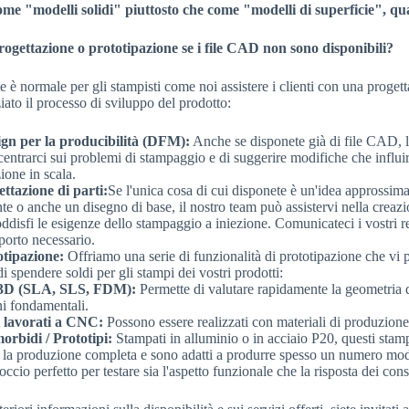
ome "modelli solidi" piuttosto che come "modelli di superficie", qu
 progettazione o prototipazione se i file CAD non sono disponibili?
olte è normale per gli stampisti come noi assistere i clienti con una pro
ato il processo di sviluppo del prodotto:
sign per la producibilità (DFM):
Anche se disponete già di file CAD, l
centrarci sui problemi di stampaggio e di suggerire modifiche che influi
ione in scala.
ettazione di parti:
Se l'unica cosa di cui disponete è un'idea approssim
ente o anche un disegno di base, il nostro team può assistervi nella cr
disfi le esigenze dello stampaggio a iniezione. Comunicateci i vostri re
pporto necessario.
otipazione:
Offriamo una serie di funzionalità di prototipazione che vi p
i spendere soldi per gli stampi dei vostri prodotti:
3D (SLA, SLS, FDM):
Permette di valutare rapidamente la geometria d
ni fondamentali.
i lavorati a CNC:
Possono essere realizzati con materiali di produzione o
orbidi / Prototipi:
Stampati in alluminio o in acciaio P20, questi stam
r la produzione completa e sono adatti a produrre spesso un numero modes
occio perfetto per testare sia l'aspetto funzionale che la risposta dei con