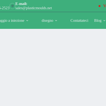
E-mail:
Y
5-2523
sales@plasticmoulds.net
ggio a iniezione
disegno
Contattateci
Blog