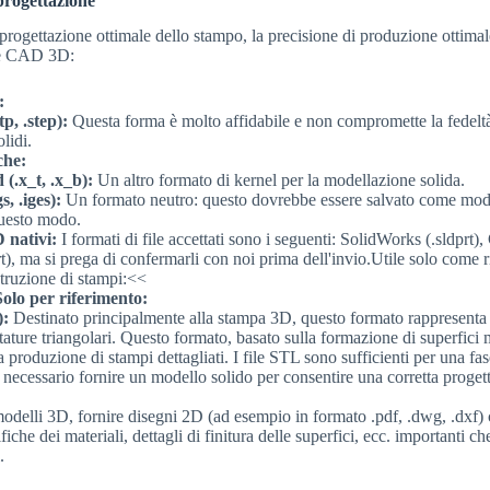
 progettazione
progettazione ottimale dello stampo, la precisione di produzione ottimale
ile CAD 3D:
:
p, .step):
Questa forma è molto affidabile e non compromette la fedeltà
lidi.
che:
 (.x_t, .x_b):
Un altro formato di kernel per la modellazione solida.
s, .iges):
Un formato neutro: questo dovrebbe essere salvato come model
questo modo.
 nativi:
I formati di file accettati sono i seguenti: SolidWorks (.sldprt
), ma si prega di confermarli con noi prima dell'invio.Utile solo come 
struzione di stampi:<<
Solo per riferimento:
):
Destinato principalmente alla stampa 3D, questo formato rappresenta 
ttature triangolari. Questo formato, basato sulla formazione di superfici 
a produzione di stampi dettagliati. I file STL sono sufficienti per una fas
è necessario fornire un modello solido per consentire una corretta proget
 modelli 3D, fornire disegni 2D (ad esempio in formato .pdf, .dwg, .dxf)
ifiche dei materiali, dettagli di finitura delle superfici, ecc. importanti 
.