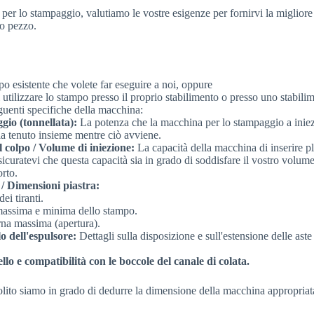
er per lo stampaggio, valutiamo le vostre esigenze per fornirvi la miglio
ro pezzo.
o esistente che volete far eseguire a noi, oppure
 utilizzare lo stampo presso il proprio stabilimento o presso uno stabilim
guenti specifiche della macchina:
gio (tonnellata):
La potenza che la macchina per lo stampaggio a iniezi
ia tenuto insieme mentre ciò avviene.
 colpo / Volume di iniezione:
La capacità della macchina di inserire pla
curatevi che questa capacità sia in grado di soddisfare il vostro volume
orto.
/ Dimensioni piastra:
ei tiranti.
massima e minima dello stampo.
na massima (apertura).
o dell'espulsore:
Dettagli sulla disposizione e sull'estensione delle aste
llo e compatibilità con le boccole del canale di colata.
solito siamo in grado di dedurre la dimensione della macchina appropriata