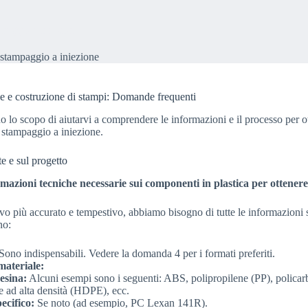
paggio a iniezione
stampaggio a iniezione
e e costruzione di stampi: Domande frequenti
lo scopo di aiutarvi a comprendere le informazioni e il processo per o
 stampaggio a iniezione.
te e sul progetto
ormazioni tecniche necessarie sui componenti in plastica per ottener
ivo più accurato e tempestivo, abbiamo bisogno di tutte le informazioni su
no:
Sono indispensabili. Vedere la domanda 4 per i formati preferiti.
materiale:
esina:
Alcuni esempi sono i seguenti: ABS, polipropilene (PP), polica
ne ad alta densità (HDPE), ecc.
ecifico:
Se noto (ad esempio, PC Lexan 141R).