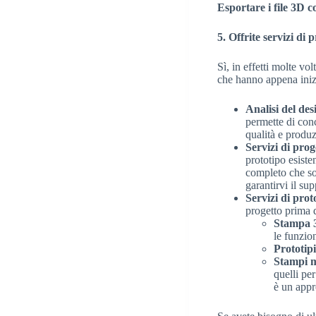
Esportare i file 3D c
5. Offrite servizi di
Sì, in effetti molte v
che hanno appena inizi
Analisi del de
permette di con
qualità e produz
Servizi di prog
prototipo esist
completo che sod
garantirvi il su
Servizi di prot
progetto prima d
Stampa 
le funzio
Prototip
Stampi m
quelli pe
è un appr