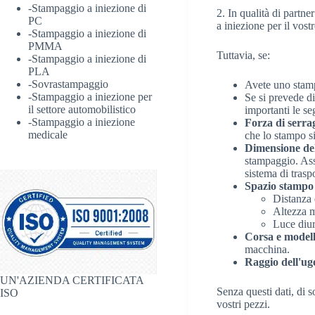
-
Stampaggio a iniezione di
2. In qualità di partn
PC
a iniezione per il vost
-
Stampaggio a iniezione di
PMMA
Tuttavia, se:
-
Stampaggio a iniezione di
PLA
-
Sovrastampaggio
Avete uno stamp
-
Stampaggio a iniezione per
Se si prevede di
il settore automobilistico
importanti le se
-
Stampaggio a iniezione
Forza di serrag
medicale
che lo stampo s
Dimensione del
stampaggio. Assi
sistema di trasp
Spazio stampo 
Distanza d
Altezza 
Luce diur
Corsa e modell
macchina.
Raggio dell'uge
UN'AZIENDA CERTIFICATA
Senza questi dati, di 
ISO
vostri pezzi.