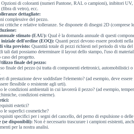
:
Opzioni di coloranti (numeri Pantone, RAL o campioni), inibitori UV, r
 (fibra di vetro), ecc.
lleranze dettagliate:
ni complessive del pezzo.
i critiche e relative tolleranze. Se disponete di disegni 2D (comprese l
duzione:
 annuale stimato (EAU):
Qual è la domanda annuale di questi compone
 iniziale dell'ordine (EOQ):
Quanti pezzi devono essere prodotti nella
i vita previsto:
Quantità totale di pezzi richiesti nel periodo di vita del
di tali dati possiamo determinare il layout dello stampo, l'uso di material
o caso del progetto.
ilizzo finale del pezzo:
so finale del pezzo (si tratta di componenti elettronici, automobilistici 
.
teri di prestazione deve soddisfare l'elemento? (ad esempio, deve essere
ssere flessibile o resistente agli urti).
o le condizioni ambientali in cui lavorerà il pezzo? (ad esempio, temper
chimiche, condizioni esterne).
tici:
quisiti estetici?
o le superfici cosmetiche?
quisiti specifici per i segni del cancello, del perno di espulsione o dell
(se disponibili):
Non è necessario trascurare i campioni esistenti, anch
rimenti per la nostra analisi.