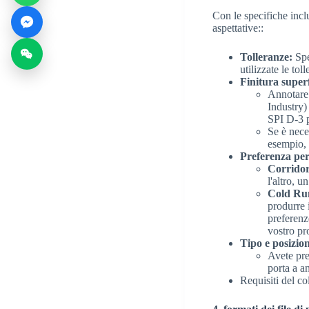
Con le specifiche inclu
aspettative::
Tolleranze:
Spe
utilizzate le tol
Finitura superf
Annotare l
Industry)
SPI D-3 pe
Se è nece
esempio,
Preferenza per 
Corridor
l'altro, u
Cold Ru
produrre 
preferenze
vostro pr
Tipo e posizion
Avete pre
porta a a
Requisiti del co