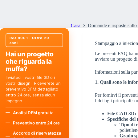
Domande e risposte sullo stam
Casa
Domande e risposte sullo 
ISO 9001 · Oltre 20
anni
Stampaggio a iniezion
Hai un progetto
Le presenti FAQ hanno 
avviare un progetto di
che riguarda la
muffa?
Informazioni sulla par
Inviateci i vostri file 3D o i
1. Quali sono le inf
vostri disegni. Riceverete un
preventivo DFM dettagliato
Per fornirvi il prevent
entro 24 ore, senza alcun
I dettagli principali so
impegno.
Analisi DFM gratuita
File CAD 3D:
Specifiche del 
Preventivo entro 24 ore
Tipo di r
polietile
Accordo di riservatezza
Grado sp