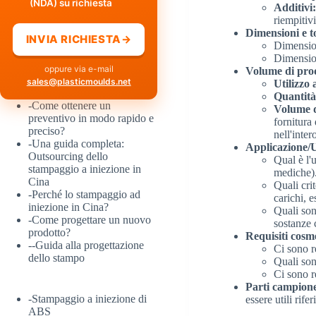
(NDA) su richiesta
Additivi
riempitivi
Dimensioni e to
INVIA RICHIESTA
→
Dimensio
Dimension
oppure via e-mail
Volume di pro
sales@plasticmoulds.net
Utilizzo
Quantità
-
Come ottenere un
Volume d
preventivo in modo rapido e
fornitura 
preciso?
nell'inter
-
Una guida completa:
Applicazione/Ut
Outsourcing dello
Qual è l'u
stampaggio a iniezione in
mediche)
Cina
Quali cri
-
Perché lo stampaggio ad
carichi, e
iniezione in Cina?
Quali son
-
Come progettare un nuovo
sostanze 
prodotto?
Requisiti cosme
-
-Guida alla progettazione
Ci sono re
dello stampo
Quali son
Ci sono re
Parti campione 
-
Stampaggio a iniezione di
essere utili rife
ABS