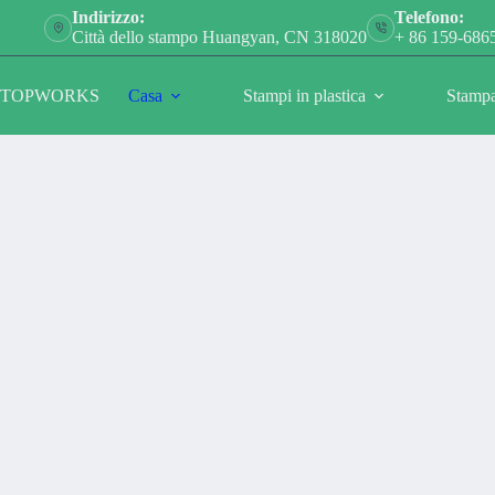
Salta
Indirizzo:
Telefono:
al
Città dello stampo Huangyan, CN 318020
+ 86 159-686
contenuto
TOPWORKS
Casa
Stampi in plastica
Stampa