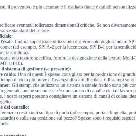
se, il preventivo è più accurato e il risultato finale è quindi personalizza
cificare eventuali tolleranze dimensionali critiche. Se non diversamente
leranze standard del settore.
iciale:
'esatta finitura superficiale utilizzando il riferimento degli standard SPI
 come: (ad esempio, SPI A-2 per la lucentezza, SPI B-1 per la semilucidi
r la struttura).
ssaria una texture specifica, fornire la designazione della texture Mold-
 MT-11010).
il sistema di gestione (se presente):
e caldo:
Uno di questi è spesso consigliato per la produzione di grandi 
n tempo di ciclo più breve e l'assenza di scarti di colata. Gli stampi sono
nner:
Gli stampi che utilizzano un sistema a canale freddo sono più c
in generale, anche se con essi c'è uno spreco di canali e cicli di lavoro 
, i nostri esperti possono consigliarvi un sistema di canali di colata idea
ogetto.
e del cancello:
ferenze o restrizioni sul tipo di porta (ad esempio, porta a linguetta, por
nacardo) o sulla sua posizione sul pezzo? Spesso sono i requisiti estetici
lore: