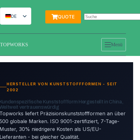
Zum
Inhalt
springen
DE
QUOTE
EN
IT
TOPWORKS
Menü
ES
FR
PT
HERSTELLER VON KUNSTSTOFFFORMEN - SEIT
2002
Kundenspezifische Kunststoffform
Hergestellt in China
,
Weltweit vertrauenswürdig
Topworks liefert Präzisionskunststoffformen an über
500 globale Marken. ISO 9001-zertifiziert, 7-Tage-
Muster, 30% niedrigere Kosten als US/EU-
Lieferanten - bei gleicher Qualität.