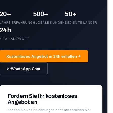
20+
500+
50+
JAHRE ERFAHRUNG
GLOBALE KUNDEN
BEDIENTE LÄNDER
24h
ZITAT ANTWORT
Kostenloses Angebot in 24h erhalten
WhatsApp Chat
Fordern Sie Ihr kostenloses
Angebot an
Senden Sie uns Zeichnungen oder beschreiben Sie