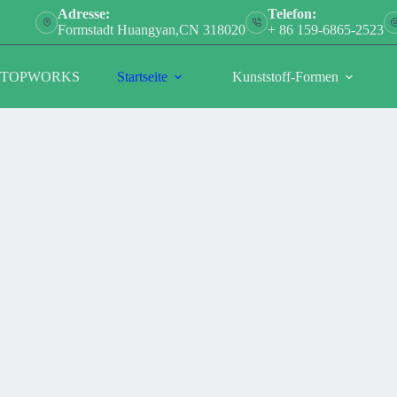
Zum
Adresse:
Telefon:
Inhalt
Formstadt Huangyan,CN 318020
+ 86 159-6865-2523
springen
TOPWORKS
Startseite
Kunststoff-Formen