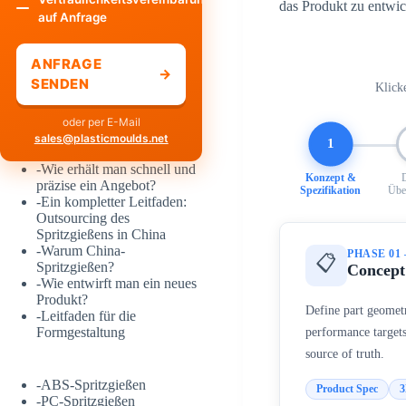
das Produkt zu entwic
auf Anfrage
ANFRAGE
→
SENDEN
Klick
oder per E-Mail
sales@plasticmoulds.net
1
-
Wie erhält man schnell und
Konzept &
präzise ein Angebot?
Spezifikation
Übe
-
Ein kompletter Leitfaden:
Outsourcing des
Spritzgießens in China
-
Warum China-
PHASE 01
📋
Spritzgießen?
Concept 
-
Wie entwirft man ein neues
Produkt?
Define part geometr
-
Leitfaden für die
performance targets
Formgestaltung
source of truth.
-
ABS-Spritzgießen
Product Spec
3
-
PC-Spritzgießen