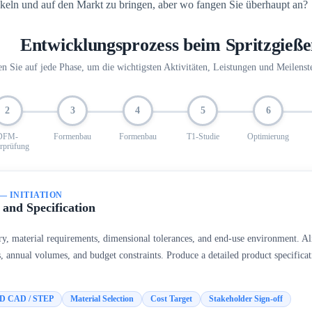
keln und auf den Markt zu bringen, aber wo fangen Sie überhaupt an?
Entwicklungsprozess beim Spritzgieß
en Sie auf jede Phase, um die wichtigsten Aktivitäten, Leistungen und Meilenst
2
3
4
5
6
DFM-
Formenbau
Formenbau
T1-Studie
Optimierung
rprüfung
 — INITIATION
and Specification
y, material requirements, dimensional tolerances, and end-use environment. Al
, annual volumes, and budget constraints. Produce a detailed product specificati
D CAD / STEP
Material Selection
Cost Target
Stakeholder Sign-off