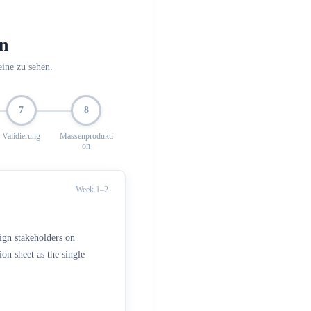
en
eine zu sehen.
7
8
Validierung
Massenprodukti
on
Week 1–2
ign stakeholders on
on sheet as the single