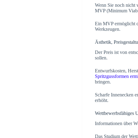
Wenn Sie noch nicht w
MVP (Minimum Viable 
Ein MVP ermöglicht di
Werkzeugen.
Ästhetik, Preisgestal
Der Preis ist von ent
sollen.
Entwurfskosten, Herst
Spritzgussformen ermi
bringen.
Scharfe Innenecken e
erhöht.
Wettbewerbsfähiges 
Informationen über We
Das Studium der Wettb