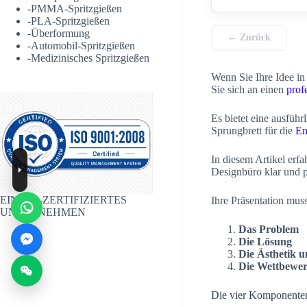
-
PMMA-Spritzgießen
-
PLA-Spritzgießen
-
Überformung
← Zurück
-
Automobil-Spritzgießen
-
Medizinisches Spritzgießen
Wenn Sie Ihre Idee in
Sie sich an einen
prof
Es bietet eine ausführ
Sprungbrett für die
En
In diesem Artikel erfa
Designbüro klar und p
EIN ISO-ZERTIFIZIERTES
Ihre Präsentation mus
UNTERNEHMEN
Das Problem
Die Lösung
Die Ästhetik u
Die Wettbewer
Die vier Komponenten 