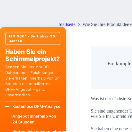
Wie Sie Ihre Produktidee einem 
Startseite
Wie Sie Ihre Produktidee 
ISO 9001 · Seit über 20
Jahren
Haben Sie ein
Schimmelprojekt?
Ein komplet
Senden Sie uns Ihre 3D-
Dateien oder Zeichnungen.
Sie erhalten innerhalb von 24
Stunden ein detailliertes
DFM-Angebot – ganz
unverbindlich.
Was ist der nächste Sc
Kostenlose DFM-Analyse
Sie sind angehender Un
wie Sie Ihr Umfeld v
Angebot innerhalb von
24 Stunden
Sie haben eine neue Id
Vertraulichkeitsvereinbarung