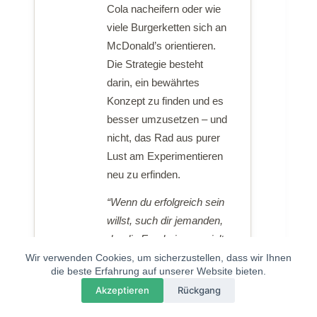
Cola nacheifern oder wie
viele Burgerketten sich an
McDonald’s orientieren.
Die Strategie besteht
darin, ein bewährtes
Konzept zu finden und es
besser umzusetzen – und
nicht, das Rad aus purer
Lust am Experimentieren
neu zu erfinden.
“Wenn du erfolgreich sein
willst, such dir jemanden,
der die Ergebnisse erzielt
hat, die du dir wünschst,
Wir verwenden Cookies, um sicherzustellen, dass wir Ihnen
die beste Erfahrung auf unserer Website bieten.
und mach es ihm nach –
💬
×
Questions? Chat with us
Akzeptieren
Rückgang
dann wirst du die gleichen
Ergebnisse erzielen.” –