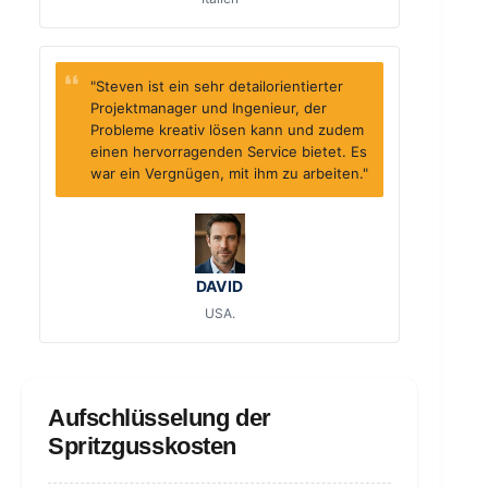
"Steven ist ein sehr detailorientierter
Projektmanager und Ingenieur, der
Probleme kreativ lösen kann und zudem
einen hervorragenden Service bietet. Es
war ein Vergnügen, mit ihm zu arbeiten."
DAVID
USA.
Aufschlüsselung der
Spritzgusskosten