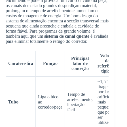
enchimento e podem provocar um curto-circuito na peça;
os canais demasiado grandes desperdiçam material,
prolongam o tempo de arrefecimento e aumentam os
custos de moagem e de energia. Um bom design do
sistema de alimentação encontra a secção transversal mais
pequena que ainda preenche e embala a cavidade de
forma fiável. Para programas de grande volume, é
também aqui que um
sistema de canal quente
é avaliada
para eliminar totalmente o refugo do corredor.
Valores
Principal
de
Caraterística
Função
fator de
referência
conceção
típicos
~1,5° de
tiragem
por lado; o
Tempo de
Liga o bico
orifício
arrefecimento,
Tubo
ao
mais
libertação
corredor/peça
pequeno
fácil
que pode
ser
utilizado