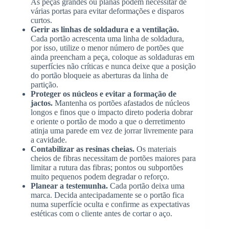
As peças grandes ou planas podem necessitar de
várias portas para evitar deformações e disparos
curtos.
Gerir as linhas de soldadura e a ventilação.
Cada portão acrescenta uma linha de soldadura,
por isso, utilize o menor número de portões que
ainda preencham a peça, coloque as soldaduras em
superfícies não críticas e nunca deixe que a posição
do portão bloqueie as aberturas da linha de
partição.
Proteger os núcleos e evitar a formação de
jactos.
Mantenha os portões afastados de núcleos
longos e finos que o impacto direto poderia dobrar
e oriente o portão de modo a que o derretimento
atinja uma parede em vez de jorrar livremente para
a cavidade.
Contabilizar as resinas cheias.
Os materiais
cheios de fibras necessitam de portões maiores para
limitar a rutura das fibras; pontos ou subportões
muito pequenos podem degradar o reforço.
Planear a testemunha.
Cada portão deixa uma
marca. Decida antecipadamente se o portão fica
numa superfície oculta e confirme as expectativas
estéticas com o cliente antes de cortar o aço.