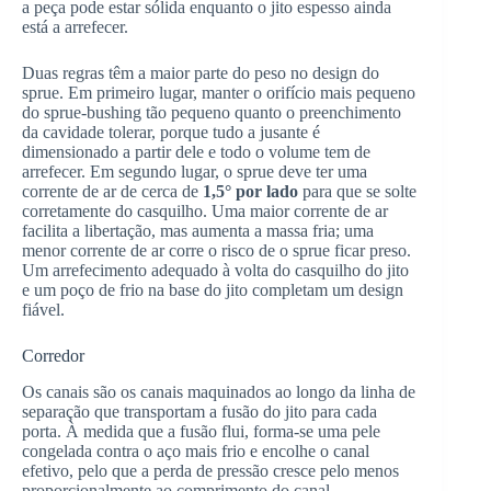
a peça pode estar sólida enquanto o jito espesso ainda
está a arrefecer.
Duas regras têm a maior parte do peso no design do
sprue. Em primeiro lugar, manter o orifício mais pequeno
do sprue-bushing tão pequeno quanto o preenchimento
da cavidade tolerar, porque tudo a jusante é
dimensionado a partir dele e todo o volume tem de
arrefecer. Em segundo lugar, o sprue deve ter uma
corrente de ar de cerca de
1,5° por lado
para que se solte
corretamente do casquilho. Uma maior corrente de ar
facilita a libertação, mas aumenta a massa fria; uma
menor corrente de ar corre o risco de o sprue ficar preso.
Um arrefecimento adequado à volta do casquilho do jito
e um poço de frio na base do jito completam um design
fiável.
Corredor
Os canais são os canais maquinados ao longo da linha de
separação que transportam a fusão do jito para cada
porta. À medida que a fusão flui, forma-se uma pele
congelada contra o aço mais frio e encolhe o canal
efetivo, pelo que a perda de pressão cresce pelo menos
proporcionalmente ao comprimento do canal -