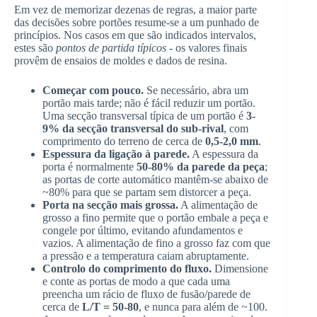
Em vez de memorizar dezenas de regras, a maior parte
das decisões sobre portões resume-se a um punhado de
princípios. Nos casos em que são indicados intervalos,
estes são
pontos de partida típicos
- os valores finais
provêm de ensaios de moldes e dados de resina.
Começar com pouco.
Se necessário, abra um
portão mais tarde; não é fácil reduzir um portão.
Uma secção transversal típica de um portão é
3-
9% da secção transversal do sub-rival
, com
comprimento do terreno de cerca de
0,5-2,0 mm
.
Espessura da ligação à parede.
A espessura da
porta é normalmente
50-80% da parede da peça
;
as portas de corte automático mantêm-se abaixo de
~80% para que se partam sem distorcer a peça.
Porta na secção mais grossa.
A alimentação de
grosso a fino permite que o portão embale a peça e
congele por último, evitando afundamentos e
vazios. A alimentação de fino a grosso faz com que
a pressão e a temperatura caiam abruptamente.
Controlo do comprimento do fluxo.
Dimensione
e conte as portas de modo a que cada uma
preencha um rácio de fluxo de fusão/parede de
cerca de
L/T = 50-80
, e nunca para além de ~100.