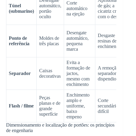
Desengate
Aprisionamento
Corte
(
Túnel
automático,
de gás; a
automático
p
(submarino)
portão
cicatriz cresce
na ejeção
oculto
com o desgaste
(
0
Desengate
Desgaste com
(
Ponto de
Moldes de
automático,
resinas de
p
referência
três placas
pequena
enchimento
2
marca
(
Evita a
formação de
A remoção do
D
Caixas
Separador
jactos,
separador é
p
decorativas
mesmo com
dispendiosa
a
enchimento
Enchimento
Peças
amplo e
Corte
E
planas e de
Flash / filme
uniforme,
secundário
p
grande
baixo
difícil
v
superfície
empeno
Dimensionamento e localização de portões: os princípios
de engenharia