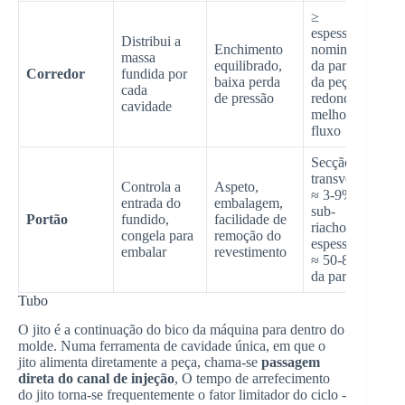
≥
espessura
Distribui a
Enchimento
nominal
massa
equilibrado,
da parede
Corredor
fundida por
baixa perda
da peça;
cada
de pressão
redondo =
cavidade
melhor
fluxo
Secção
transversal
Controla a
Aspeto,
≈ 3-9% do
entrada do
embalagem,
sub-
Portão
fundido,
facilidade de
riacho;
congela para
remoção do
espessura
embalar
revestimento
≈ 50-80%
da parede
Tubo
O jito é a continuação do bico da máquina para dentro do
molde. Numa ferramenta de cavidade única, em que o
jito alimenta diretamente a peça, chama-se
passagem
direta do canal de injeção
, O tempo de arrefecimento
do jito torna-se frequentemente o fator limitador do ciclo -