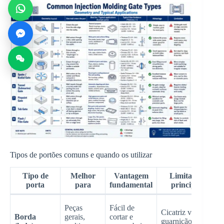
Tipos de portões comuns e quando os utilizar
Tipo de
Melhor
Vantagem
Limitação
porta
para
fundamental
principal
Peças
Fácil de
Cicatriz visível;
s
Borda
gerais,
cortar e
guarnição
d