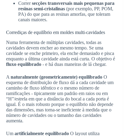
Correr
secções transversais mais pequenas para
resinas semi-cristalinas
(por exemplo, PP, POM,
PA) do que para as resinas amorfas, que toleram
canais maiores.
Corrediças de equilíbrio em moldes multi-cavidades
Numa ferramenta de múltiplas cavidades, todas as
cavidades devem encher ao mesmo tempo. Se uma
cavidade se enche primeiro, ela enche demasiado e pisca
enquanto a última cavidade ainda está curta. O objetivo é
fluxo equilibrado
- e há duas maneiras de lá chegar.
A
naturalmente (geometricamente) equilibrado
O
esquema de distribuição de fluxo dá a cada cavidade um
caminho de fluxo idêntico e o mesmo número de
ramificações - tipicamente um padrão em raios ou em
“H”/estrela em que a distância do bocal a cada porta é
igual. É o mais robusto porque o equilíbrio não depende
das dimensões, mas torna-se ineficiente à medida que o
número de cavidades ou o tamanho das cavidades
aumenta.
Um
artificialmente equilibrado
O layout utiliza