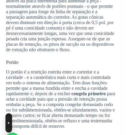
através da placa intermédia para alimentar a peça -
normalmente através de portões pontuais - o que permite
a passagem para longe da linha de separação e a
separação automática do corredor. As gotas cónicas
devem diminuir em direção à porta (cerca de 0,5 pol. por
pé é uma conicidade comum) e não devem ser
desnecessariamente longas, uma vez que uma conicidade
pesada cria uma junção espessa. Assegure-se de que as
placas de remoção, os pinos de sucção ou os dispositivos
de extração não obstruem o fluxo.
Portão
O portão é a restrição estreita entre o corredor e a
cavidade - e a caraterística mais curta e mais controlada
em todo o sistema de alimentação. Tem duas funções:
permite que a massa fundida entre e encha a cavidade
rapidamente e, depois de a encher
congela primeiro
para
selar a cavidade para que a pressão de retenção possa
embalar a peça. Se a comporta congelar demasiado cedo
ou for subdimensionada, obtém-se afundamento, vazios e
disparos curtos; se ficar aberta demasiado tempo ou for
sobredimensionada, obtém-se refluxo e uma testemunha
de comporta difícil de remover.