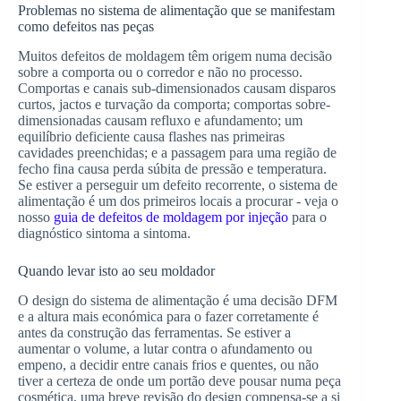
Problemas no sistema de alimentação que se manifestam
como defeitos nas peças
Muitos defeitos de moldagem têm origem numa decisão
sobre a comporta ou o corredor e não no processo.
Comportas e canais sub-dimensionados causam disparos
curtos, jactos e turvação da comporta; comportas sobre-
dimensionadas causam refluxo e afundamento; um
equilíbrio deficiente causa flashes nas primeiras
cavidades preenchidas; e a passagem para uma região de
fecho fina causa perda súbita de pressão e temperatura.
Se estiver a perseguir um defeito recorrente, o sistema de
alimentação é um dos primeiros locais a procurar - veja o
nosso
guia de defeitos de moldagem por injeção
para o
diagnóstico sintoma a sintoma.
Quando levar isto ao seu moldador
O design do sistema de alimentação é uma decisão DFM
e a altura mais económica para o fazer corretamente é
antes da construção das ferramentas. Se estiver a
aumentar o volume, a lutar contra o afundamento ou
empeno, a decidir entre canais frios e quentes, ou não
tiver a certeza de onde um portão deve pousar numa peça
cosmética, uma breve revisão do design compensa-se a si