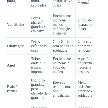
(lado)
multi-
aparar, baixo
manual
p
cavidades
custo
é
Enchimento
Peças
uniforme,
Difícil de
H
planas /
Ventilador
menos
aparar, marca
m
grandes /
deformações
maior
(
em caixa
e tensões
Peças
Concêntrico,
Uma cavidade
T
Diafragma
cilíndricas /
sem linhas de
por ferramenta;
1
ocas
soldadura
remoção difícil
Tubos
Enchimento
A profundidade
onde o ID
uniforme à
do terreno
Anel
T
é mais
volta do
necessita de
importante
núcleo
ensaios
Cilindros
Elevado
Menor
grandes,
M
Raio /
rendimento,
resistência e
peso
r
radial
boa
precisão da
elevado de
m
embalagem
soldadura
granalha
0