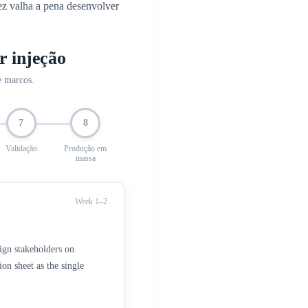
ez valha a pena desenvolver
r injeção
e marcos.
7
8
Validação
Produção em
massa
Week 1–2
ign stakeholders on
on sheet as the single