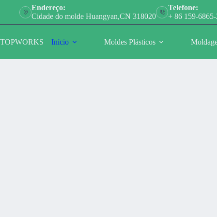
Pular
Endereço:
Telefone:
para
Cidade do molde Huangyan,CN 318020
+ 86 159-6865
o
conteúdo
TOPWORKS
Início
Moldes Plásticos
Moldage