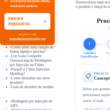
confidencialidade (NDA)
Desenvolveu uma nova 
mediante pedido
o produto e lançá-lo
ENVIAR
Proc
→
PERGUNTA
C
ou por e-mail
sales@plasticmoulds.net
1
-
Como obter uma citação de
forma rápida e precisa?
Conceito e
Re
-
Um Guia Compelte:
Especificações
Outsourcing de Moldagem
por Injecção na China
-
Porquê a China Injection
Molding?
PHASE 01
📋
Concept 
-
Como desenhar um novo
produto?
-
Guia de desenho de moldes
Define part geometr
performance targets
source of truth.
-
Moldagem por injecção de
ABS
-
Moldagem por injecção de