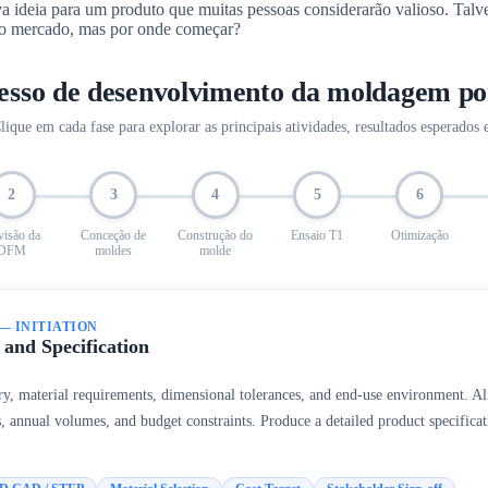
ideia para um produto que muitas pessoas considerarão valioso. Talv
 no mercado, mas por onde começar?
esso de desenvolvimento da moldagem po
lique em cada fase para explorar as principais atividades, resultados esperados 
2
3
4
5
6
visão da
Conceção de
Construção do
Ensaio T1
Otimização
DFM
moldes
molde
 — INITIATION
and Specification
y, material requirements, dimensional tolerances, and end-use environment. Al
, annual volumes, and budget constraints. Produce a detailed product specificati