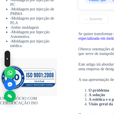
Product Spec
3
PC
-
Moldagem por injecção de
PMMA
-
Moldagem por injecção de
← Anterior
PLA
-
Sobre moldagem
-
Moldagem por Injecção
Se quiser transformar 
Automotiva
especializada em mol
-
Moldagem por injecção
médica
Oferece orientações d
que serve de trampol
Este artigo irá aborda
uma empresa de design
A sua apresentação dev
O problema
A solução
UM NEGÓCIO COM
A estética e o 
CERTIFICAÇÃO ISO
Visão geral da