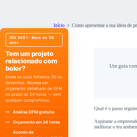
Como apresentar a sua ideia de produ
Início
Como apresentar a sua ideia de p
ISO 9001 · Mais de 20
anos
Tem um projeto
relacionado com
Um guia comp
bolor?
Envie os seus ficheiros 3D ou
desenhos. Receba um
orçamento detalhado de DFM
no prazo de 24 horas — sem
qualquer compromisso.
Qual é o passo seguin
Análise DFM gratuita
Aspirante a empreende
Orçamento em 24 horas
melhorar o teu ambien
Acordo de