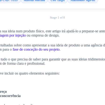
D CAD / STEP
Material Selection
Cost Target
Stakeholder Sign-off
Stage 1 of 8
a sua ideia num produto físico, este artigo irá ajudá-lo a preparar-se an
dagem por injeção
ou empresa de design.
etalhadas sobre como apresentar a sua ideia de produto a uma agência
im para o
fase de conceção do seu projeto
.
r tudo o que precisa de saber para garantir que as suas ideias tridimensi
 de forma clara e profissional.
e incluir os quatro elementos seguintes:
preço
 concorrência