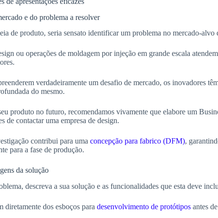
 de apresentações eficazes
ercado e do problema a resolver
eia de produto, seria sensato identificar um problema no mercado-alvo q
esign ou operações de moldagem por injeção em grande escala atende
ores.
reenderem verdadeiramente um desafio de mercado, os inovadores têm,
profundada do mesmo.
 seu produto no futuro, recomendamos vivamente que elabore um Busi
es de contactar uma empresa de design.
nvestigação contribui para uma
concepção para fabrico (DFM)
, garantin
nte para a fase de produção.
agens da solução
oblema, descreva a sua solução e as funcionalidades que esta deve inclu
m diretamente dos esboços para
desenvolvimento de protótipos
antes de