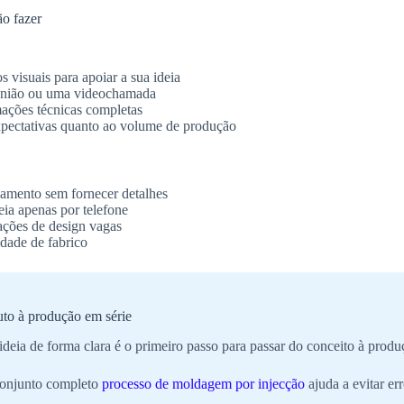
ão fazer
s visuais para apoiar a sua ideia
união ou uma videochamada
ações técnicas completas
xpectativas quanto ao volume de produção
çamento sem fornecer detalhes
eia apenas por telefone
ações de design vagas
idade de fabrico
uto à produção em série
ideia de forma clara é o primeiro passo para passar do conceito à produ
onjunto completo
processo de moldagem por injecção
ajuda a evitar er