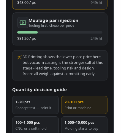
$43.00 / pc
94% fit
Moulage par injection
Tooling first, cheap per piece
$81.20 / pc
24% fit
3D Printing shows the lower piece price here,
but vacuum casting is the stronger call at this
stage - lead time, tooling risk and design
freeze all weigh against committing early.
Quantity decision guide
1–20 pcs
20–100 pcs
Concept test — print it
Print or machine
100–1,000 pcs
1,000–10,000 pcs
CNC, or a soft mold
Molding starts to pay