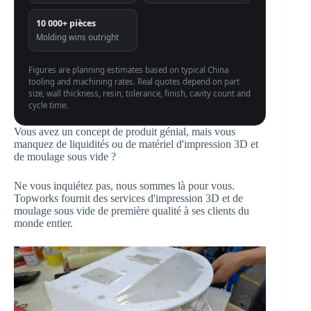
10 000+ pièces
Molding wins outright
Figures are planning estimates based on typical China
tooling and machining rates. Real quotes depend on part
size, wall thickness, resin, tolerance, finish, cavity count and
cycle time.
Vous avez un concept de produit génial, mais vous
manquez de liquidités ou de matériel d'impression 3D et
de moulage sous vide ?
Ne vous inquiétez pas, nous sommes là pour vous.
Topworks fournit des services d'impression 3D et de
moulage sous vide de première qualité à ses clients du
monde entier.