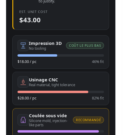
to justify.
EST. UNIT COST
$43.00
Impression 3D
COÛT LE PLUS BAS
No tooling
$18.00 / pc
46% fit
Usinage CNC
Real material, tight tolerance
$28.00 / pc
82% fit
Coulée sous vide
RECOMMANDÉ
Silicone mold, injection-
like parts