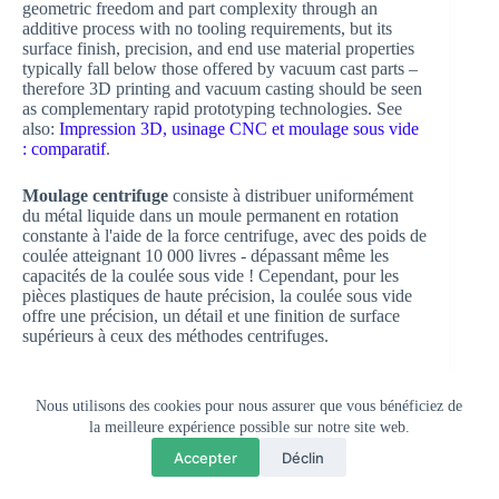
geometric freedom and part complexity through an
additive process with no tooling requirements, but its
surface finish, precision, and end use material properties
typically fall below those offered by vacuum cast parts –
therefore 3D printing and vacuum casting should be seen
as complementary rapid prototyping technologies. See
also:
Impression 3D, usinage CNC et moulage sous vide
: comparatif
.
Moulage centrifuge
consiste à distribuer uniformément
du métal liquide dans un moule permanent en rotation
constante à l'aide de la force centrifuge, avec des poids de
coulée atteignant 10 000 livres - dépassant même les
capacités de la coulée sous vide ! Cependant, pour les
pièces plastiques de haute précision, la coulée sous vide
offre une précision, un détail et une finition de surface
supérieurs à ceux des méthodes centrifuges.
Globalement, le moulage sous vide offre une
combinaison optimale de coûts d'outillage initiaux,
Nous utilisons des cookies pour nous assurer que vous bénéficiez de
d'options de sélection des matériaux, de tailles de pièces
la meilleure expérience possible sur notre site web.
💬
×
pouvant être produites en séries de différentes longueurs,
Questions? Chat with us
Accepter
Déclin
de tailles de séries de précision et de qualité de surface -
ce qui en fait une alternative attrayante et rentable pour