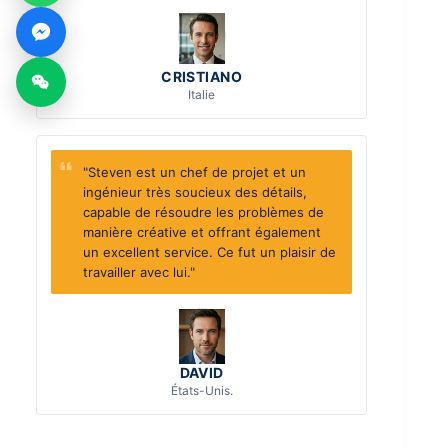
CRISTIANO
Italie
"Steven est un chef de projet et un
ingénieur très soucieux des détails,
capable de résoudre les problèmes de
manière créative et offrant également
un excellent service. Ce fut un plaisir de
travailler avec lui."
DAVID
États-Unis.