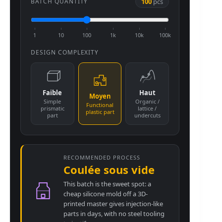
100
pcs
BATCH QUANTITY
1
10
100
1k
10k
100k
DESIGN COMPLEXITY
Faible
Haut
Moyen
Simple
Organic /
Functional
prismatic
lattice /
plastic part
part
undercuts
RECOMMENDED PROCESS
Coulée sous vide
This batch is the sweet spot: a
cheap silicone mold off a 3D-
printed master gives injection-like
parts in days, with no steel tooling