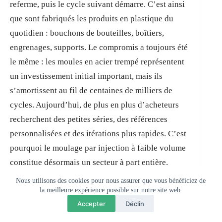
referme, puis le cycle suivant démarre. C’est ainsi
que sont fabriqués les produits en plastique du
quotidien : bouchons de bouteilles, boîtiers,
engrenages, supports. Le compromis a toujours été
le même : les moules en acier trempé représentent
un investissement initial important, mais ils
s’amortissent au fil de centaines de milliers de
cycles. Aujourd’hui, de plus en plus d’acheteurs
recherchent des petites séries, des références
personnalisées et des itérations plus rapides. C’est
pourquoi le moulage par injection à faible volume
constitue désormais un secteur à part entière.
Nous utilisons des cookies pour nous assurer que vous bénéficiez de
la meilleure expérience possible sur notre site web.
Les véritables avantages du moulage par
💬
×
Questions? Chat with us
Accepter
Déclin
injection à faible volume