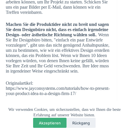
arbeiten können, um Ihr Projekt zu starten. Schicken Sie
uns ein paar Bilder per E-Mail, dann können wir ein
Treffen vereinbaren.
Machen Sie die Produktidee nicht zu breit und sagen
Sie dem Designbüro nicht, dass es einfach irgendeine
Design- oder ästhetische Richtung wählen soll.
. Wenn
Sie Ihr Designbüro bitten, "einfach ein paar Entwürfe
vorzulegen", gibt uns das nicht genügend Anhaltspunkte,
um zu bestimmen, wie wir ein effektives Design erstellen
können, das ein Problem löst. Wenn wir Ihnen 10 Ideen
vorlegen würden, von denen Ihnen keine gefällt, würden
Sie Ihre Zeit und Ihr Geld verschwenden. Ihre Idee muss
in irgendeiner Weise eingeschränkt sein.
Originalartikel:
https://www.jayconsystems.com/tutorials/how-to-present-
your-product-idea-to-a-design-firm-17/
Wir verwenden Cookies, um sicherzustellen, dass wir Ihnen die beste
Urheberrecht © 2026 - Topworks Plastic Mold
Erfahrung auf unserer Website bieten.
💬
×
Questions? Chat with us
Akzeptieren
Rückgang