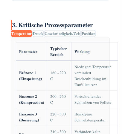
3. Kritische Prozessparameter
Temperatur
Druck
Geschwindigkeit/Zeit
Position
Typischer
Parameter
Wirkung
Bereich
Niedrigere Temperatur
Faßzone 1
160 - 220
verhindert
(Einspeisung)
C
Brückenbildung im
Einfüllstutzen
Fasszone 2
200 - 260
Fortschreitendes
(Kompression)
C
Schmelzen von Pellets
Fasszone 3
220 - 300
Homogene
(Dosierung)
C
Schmelztemperatur
210 - 300
Verhindert kalte