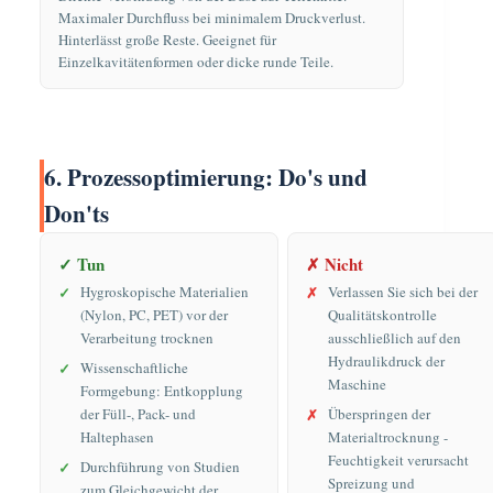
Maximaler Durchfluss bei minimalem Druckverlust.
Hinterlässt große Reste. Geeignet für
Einzelkavitätenformen oder dicke runde Teile.
6. Prozessoptimierung: Do's und
Don'ts
✓ Tun
✗ Nicht
Hygroskopische Materialien
Verlassen Sie sich bei der
(Nylon, PC, PET) vor der
Qualitätskontrolle
Verarbeitung trocknen
ausschließlich auf den
Hydraulikdruck der
Wissenschaftliche
Maschine
Formgebung: Entkopplung
der Füll-, Pack- und
Überspringen der
Haltephasen
Materialtrocknung -
Feuchtigkeit verursacht
Durchführung von Studien
Spreizung und
zum Gleichgewicht der