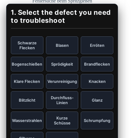
Fehlersuche beim Spritzgießen
1. Select the defect you need
to troubleshoot
Schwarze
Blasen
Erröten
Flecken
Bogenschießen
Sprödigkeit
Brandflecken
Klare Flecken
Verunreinigung
Knacken
Durchfluss-
Blitzlicht
Glanz
Linien
Kurze
Wasserstrahlen
Schrumpfung
Schüsse