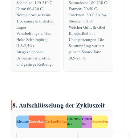
Schmelze: 190-210 C.
Schmelzen: 180-230 C.
Form: 60-120 C.
Formen: 20-50 C.
Normalerweise keine
Trocknen: 80 C für 2-4
Trocknung erforderlich.
Stunden (TPU).
Enges
Weicher Griff, flexibel.
Verarbeitungsfenster.
Kompatibel mit
Hohe Schrumpfung
Überspritzungen. Die
(1,8-2,5%).
Schrumpfung variiert
Ausgezeichnete
je nach Shore-Härte
Dimensionsstabilität
(0,5-2,0%).
und geringe Reibung.
8. Aufschlüsselung der Zykluszeit
Kühlung
(50-70%
Öffnen
Klemme
Einspritzen
Packen/Halten
Auswerfen
des
Sie
Zyklus)