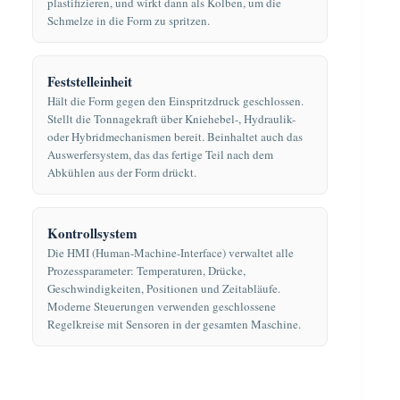
richtige Trocknung beheben
plastifizieren, und wirkt dann als Kolben, um die
Zykluszeit exponentiell (die Abkühlzeit
Schmelze in die Form zu spritzen.
Fließspuren
- wellige Linien durch
steigt mit dem Quadrat der Wanddicke),
Schmelzverzögerung; mit höherer
so dass dünnere, gleichmäßige Wände
Einspritzgeschwindigkeit oder
immer vorzuziehen sind, wenn es die
Feststelleinheit
Werkzeugtemperatur beheben
Festigkeit erlaubt.
Hält die Form gegen den Einspritzdruck geschlossen.
Stellt die Tonnagekraft über Kniehebel-, Hydraulik-
Die meisten Defekte werden durch
oder Hybridmechanismen bereit. Beinhaltet auch das
wissenschaftliches Formen gelöst:
Auswerfersystem, das das fertige Teil nach dem
Abkühlen aus der Form drückt.
Entkopplung der Füll-, Pack- und
Haltephasen und anschließende
Optimierung jeder einzelnen Phase mit
Kontrollsystem
Hilfe einer Versuchsplanung (Design of
Die HMI (Human-Machine-Interface) verwaltet alle
Experiments, DOE).
Prozessparameter: Temperaturen, Drücke,
Geschwindigkeiten, Positionen und Zeitabläufe.
Moderne Steuerungen verwenden geschlossene
Regelkreise mit Sensoren in der gesamten Maschine.