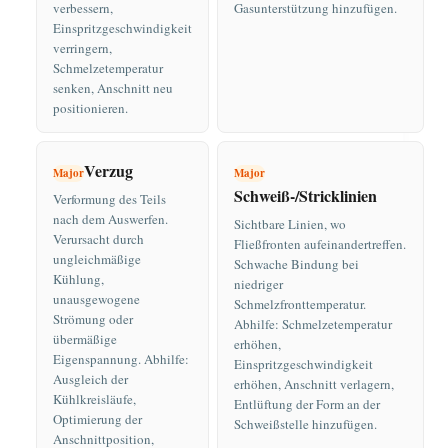
verbessern,
Gasunterstützung hinzufügen.
Einspritzgeschwindigkeit
verringern,
Schmelzetemperatur
senken, Anschnitt neu
positionieren.
Verzug
Major
Major
Schweiß-/Stricklinien
Verformung des Teils
nach dem Auswerfen.
Sichtbare Linien, wo
Verursacht durch
Fließfronten aufeinandertreffen.
ungleichmäßige
Schwache Bindung bei
Kühlung,
niedriger
unausgewogene
Schmelzfronttemperatur.
Strömung oder
Abhilfe: Schmelzetemperatur
übermäßige
erhöhen,
Eigenspannung. Abhilfe:
Einspritzgeschwindigkeit
Ausgleich der
erhöhen, Anschnitt verlagern,
Kühlkreisläufe,
Entlüftung der Form an der
Optimierung der
Schweißstelle hinzufügen.
Anschnittposition,