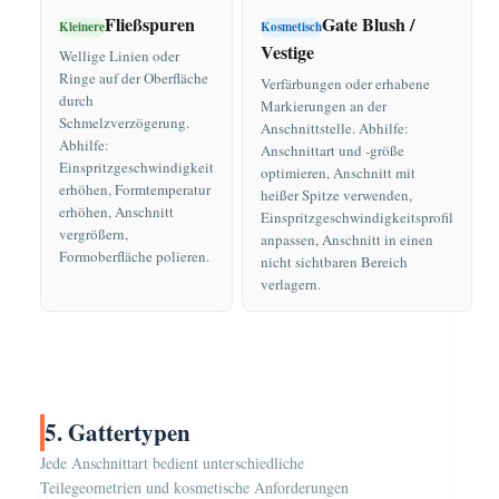
Fließspuren
Gate Blush /
Kleinere
Kosmetisch
Vestige
Wellige Linien oder
Ringe auf der Oberfläche
Verfärbungen oder erhabene
durch
Markierungen an der
Schmelzverzögerung.
Anschnittstelle. Abhilfe:
Abhilfe:
Anschnittart und -größe
Einspritzgeschwindigkeit
optimieren, Anschnitt mit
erhöhen, Formtemperatur
heißer Spitze verwenden,
erhöhen, Anschnitt
Einspritzgeschwindigkeitsprofil
vergrößern,
anpassen, Anschnitt in einen
Formoberfläche polieren.
nicht sichtbaren Bereich
verlagern.
5. Gattertypen
Jede Anschnittart bedient unterschiedliche
Teilegeometrien und kosmetische Anforderungen