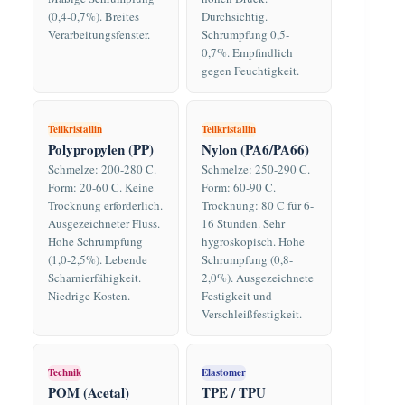
(0,4-0,7%). Breites
Durchsichtig.
Verarbeitungsfenster.
Schrumpfung 0,5-
0,7%. Empfindlich
gegen Feuchtigkeit.
Teilkristallin
Teilkristallin
Polypropylen (PP)
Nylon (PA6/PA66)
Schmelze: 200-280 C.
Schmelze: 250-290 C.
Form: 20-60 C. Keine
Form: 60-90 C.
Trocknung erforderlich.
Trocknung: 80 C für 6-
Ausgezeichneter Fluss.
16 Stunden. Sehr
Hohe Schrumpfung
hygroskopisch. Hohe
(1,0-2,5%). Lebende
Schrumpfung (0,8-
Scharnierfähigkeit.
2,0%). Ausgezeichnete
Niedrige Kosten.
Festigkeit und
Verschleißfestigkeit.
Technik
Elastomer
POM (Acetal)
TPE / TPU