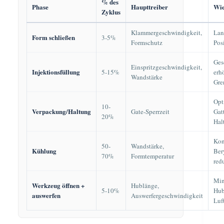
% des
Phase
Haupttreiber
Wie
Zyklus
Klammergeschwindigkeit,
Lan
Form schließen
3-5%
Formschutz
Pos
Ges
Einspritzgeschwindigkeit,
Injektionsfüllung
5-15%
erh
Wandstärke
Gre
Opt
10-
Verpackung/Haltung
Gate-Sperrzeit
Gat
20%
Hal
Kon
50-
Wandstärke,
Kühlung
Ber
70%
Formtemperatur
red
Min
Werkzeug öffnen +
Hublänge,
5-10%
Hub
auswerfen
Auswerfergeschwindigkeit
Luf