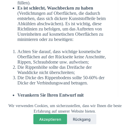
füllen).
Es ist schlecht, Waschbecken zu haben
(Verdichtungen auf Oberflächen, die dadurch
entstehen, dass sich dickere Kunststoffteile beim
Abkühlen abschwächen). Es ist wichtig, diese
Richtlinien zu befolgen, um das Auftreten von
Unreinheiten auf kosmetischen Oberflächen zu
minimieren oder zu beseitigen:
Achten Sie darauf, dass wichtige kosmetische
Oberflächen auf der Rückseite keine Anschnitte,
Rippen, Schraubdome usw. aufweisen;
Die Rippenhöhe sollte das Dreifache der
Wanddicke nicht überschreiten;
Die Dicke des Rippenbodens sollte 50-60% der
Dicke der Verbindungswand betragen.
Verankern Sie Ihren Entwurf mit
Bezugspunkten
. Um die Schnittstelle und die
Interaktion zwischen den Teilen festzulegen,
Wir verwenden Cookies, um sicherzustellen, dass wir Ihnen die beste
verwenden Sie Bezugspunkte (Merkmale, die als
Erfahrung auf unserer Website bieten.
💬
×
Questions? Chat with us
Referenzpunkte für die Teile dienen). Wenn eine
Akzeptieren
Rückgang
Konstruktionsabsicht auf eine Bezugsstruktur
abgestimmt ist, kann ein Produkt ordnungsgemäß