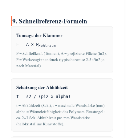
9. Schnellreferenz-Formeln
Tonnage der Klammer
F = A x P
Hohlraum
F = Schließkraft (Tonnen), A = projizierte Fläche (in2),
P = Werkzeuginnendruck (typischerweise 2-5 t/in2 je
nach Material)
Schätzung der Abkühlzeit
t = s2 / (pi2 x alpha)
t = Abkühlzeit (Sek.), s = maximale Wandstärke (mm),
alpha = Wärmeleitfähigkeit des Polymers. Faustregel:
ca. 2–3 Sek. Abkühlzeit pro mm Wandstärke
(halbkristalline Kunststoffe).