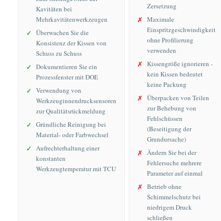
Zersetzung
Kavitäten bei
Mehrkavitätenwerkzeugen
Maximale
Einspritzgeschwindigkeit
Überwachen Sie die
ohne Profilierung
Konsistenz der Kissen von
verwenden
Schuss zu Schuss
Kissengröße ignorieren -
Dokumentieren Sie ein
kein Kissen bedeutet
Prozessfenster mit DOE
keine Packung
Verwendung von
Überpacken von Teilen
Werkzeuginnendrucksensoren
zur Behebung von
zur Qualitätsrückmeldung
Fehlschüssen
Gründliche Reinigung bei
(Beseitigung der
Material- oder Farbwechsel
Grundursache)
Aufrechterhaltung einer
Ändern Sie bei der
konstanten
Fehlersuche mehrere
Werkzeugtemperatur mit TCU
Parameter auf einmal
Betrieb ohne
Schimmelschutz bei
niedrigem Druck
schließen