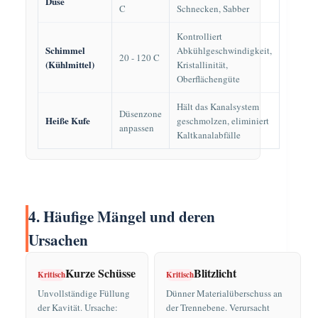
Düse
C
Schnecken, Sabber
Kontrolliert
Schimmel
Abkühlgeschwindigkeit,
20 - 120 C
(Kühlmittel)
Kristallinität,
Oberflächengüte
Hält das Kanalsystem
Düsenzone
Heiße Kufe
geschmolzen, eliminiert
anpassen
Kaltkanalabfälle
4. Häufige Mängel und deren
Ursachen
Kurze Schüsse
Blitzlicht
Kritisch
Kritisch
Unvollständige Füllung
Dünner Materialüberschuss an
der Kavität. Ursache:
der Trennebene. Verursacht