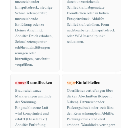
unzureichender
durch unzureichende
Einspritzdruck, niedrige
Schließkraft, abgenutzte
Schmelzetemperatur,
Formflächen oder zu hohen
unzureichende
Einspritzdruck. Abhilfe:
Entlüftung oder zu
Schließkraft erhöhen, Form
kleiner Anschnitt.
nachbearbeiten, Einspritzdruck
Abhilfe: Druck erhöhen,
oder V/P-Umschaltpunkt
Schmelzetemperatur
reduzieren.
erhöhen, Entlüftungen
reinigen oder
hinzufügen, Anschnitt
vergrößern.
Brandflecken
Einfallstellen
Kritisch
Major
Braune/schwarze
Oberflächenvertiefungen über
Markierungen am Ende
dicken Abschnitten (Rippen,
der Strömung.
Naben). Unzureichender
Eingeschlossene Luft
Packungsdruck oder -zeit lässt
wird komprimiert und
den Kern schrumpfen. Abhilfe:
erhitzt (Dieseleffekt).
Packungsdruck und -zeit
Abhilfe: Entlüftung
erhöhen, Wanddicke verringern,