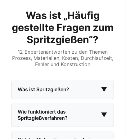
Was ist „Häufig
gestellte Fragen zum
Spritzgießen“?
12 Expertenantworten zu den Themen
Prozess, Materialien, Kosten, Durchlaufzeit,
Fehler und Konstruktion
▼
Was ist Spritzgießen?
Das Spritzgießen ist ein
Herstellungsverfahren, bei dem
Wie funktioniert das
▼
Spritzgießverfahren?
Kunststoffteile durch Einspritzen von
geschmolzenem Thermoplast in eine
Das Spritzgießverfahren besteht aus
Präzisionsform aus Stahl oder
sechs Phasen
in einem kontinuierlichen