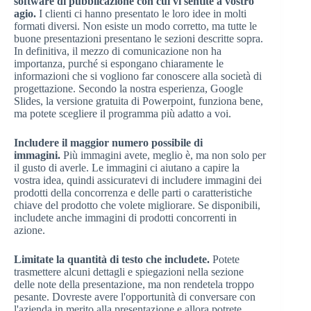
software di pubblicazione con cui vi sentite a vostro
agio.
I clienti ci hanno presentato le loro idee in molti
formati diversi. Non esiste un modo corretto, ma tutte le
buone presentazioni presentano le sezioni descritte sopra.
In definitiva, il mezzo di comunicazione non ha
importanza, purché si espongano chiaramente le
informazioni che si vogliono far conoscere alla società di
progettazione. Secondo la nostra esperienza, Google
Slides, la versione gratuita di Powerpoint, funziona bene,
ma potete scegliere il programma più adatto a voi.
Includere il maggior numero possibile di
immagini.
Più immagini avete, meglio è, ma non solo per
il gusto di averle. Le immagini ci aiutano a capire la
vostra idea, quindi assicuratevi di includere immagini dei
prodotti della concorrenza e delle parti o caratteristiche
chiave del prodotto che volete migliorare. Se disponibili,
includete anche immagini di prodotti concorrenti in
azione.
Limitate la quantità di testo che includete.
Potete
trasmettere alcuni dettagli e spiegazioni nella sezione
delle note della presentazione, ma non rendetela troppo
pesante. Dovreste avere l'opportunità di conversare con
l'azienda in merito alla presentazione e allora potrete