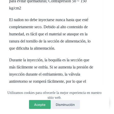
para evitar quemaduras; Contrapresión 50 ~ 150
kg/cm2
El nailon no debe inyectarse nunca hasta que esté
completamente seco. Debido al alto contenido de
humedad, es fácil que el material se atasque en la
ranura del tornillo de la sección de alimentación, lo
que dificulta la alimentación.
Durante la inyección, la boquilla es la sección que
más fácilmente se enfría. Si se aumenta la presión de
inyección durante el enfriamiento, la válvula
antirretorno se romperá fácilmente, por lo que el
control de la temperatura en la boquilla debe ser
Utilizamos cookies para ofrecerle la mejor experiencia en nuestro
adecuado. Para evitar que el nailon fluya hacia el
sitio web.
💬
×
Questions? Chat with us
molde, debe utilizarse una boquilla controlada.
Acepte
Disminución